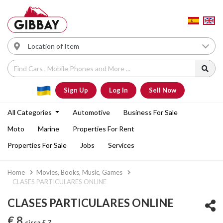
Sign Up
Log In
Sell Now
All Categories
Automotive
Business For Sale
Moto
Marine
Properties For Rent
Properties For Sale
Jobs
Services
Home
Movies, Books, Music, Games
CLASES PARTICULARES ONLINE
CLASES PARTICULARES ONLINE
€ 8
circa £ 7