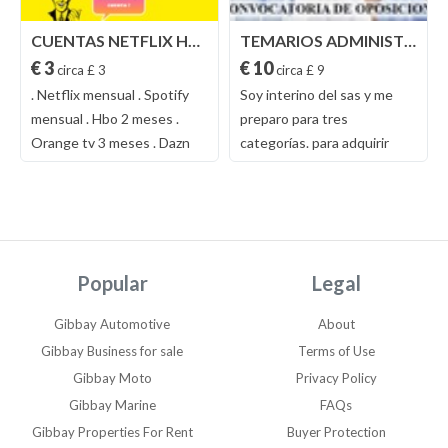
CUENTAS NETFLIX HBO SPOTIFY MOVISTAR XEM
TEMARIOS ADMINISTRATIVO OPOSICIONES
€ 3
€ 10
circa £ 3
circa £ 9
. Netflix mensual . Spotify
Soy interino del sas y me
mensual . Hbo 2 meses .
preparo para tres
Orange tv 3 meses . Dazn
categorías. para adquirir
españa mensual . Dazn
temarios he hecho
alemania 1 mes . Movistar
intercambios y tengo
lite mensual . Movistar plus
temarios completos y de
6 meses . Movistar plus 6
extraordinaria calidad de las
meses + fubol . Rakuten tv
siguientes categorías:
Popular
Legal
mensual . Sky españa
celador sas, telefonista sas,
mensual . Amazon prime
pinche sas, lavandería y
Gibbay Automotive
About
mensual . Tidal mensual .
planchado sas, peón sas,
Gibbay Business for sale
Terms of Use
Scribd mensual . Atresplayer
celador conductor sas,
Gibbay Moto
Privacy Policy
mensual . Disney plus
auxiliar enfermería sas,
Gibbay Marine
FAQs
mensual . youtube premium
auxiliar administrativo sas,
1 mes . apple music 4 meses
cocinero sas, administrativo
Gibbay Properties For Rent
Buyer Protection