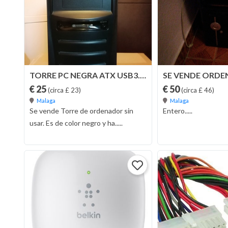
TORRE PC NEGRA ATX USB3.0 SSD 2 VENTILAD
SE VENDE ORD
€ 25
€ 50
(circa £ 23)
(circa £ 46)
Malaga
Malaga
Se vende Torre de ordenador sin
Entero.....
usar. Es de color negro y ha.....