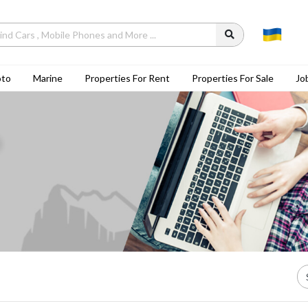
to
Marine
Properties For Rent
Properties For Sale
Jo