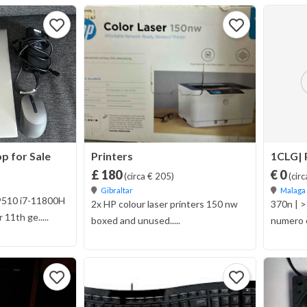
p for Sale
Printers
£ 180
€ 0
(circa € 205)
(circ
Gibraltar
Malaga
 9510 i7-11800H
2x HP colour laser printers 150 nw
370n | >
11th ge.....
boxed and unused.....
numero en