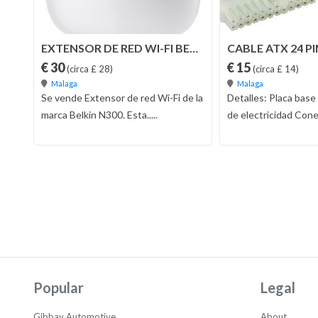
EXTENSOR DE RED WI-FI BELKIN N300 NUEVO
€ 30
€ 15
(circa £ 28)
(circa £ 14)
Malaga
Malaga
Se vende Extensor de red Wi-Fi de la
Detalles: Placa base
marca Belkin N300. Esta.....
de electricidad Conexi
Popular
Legal
Gibbay Automotive
About