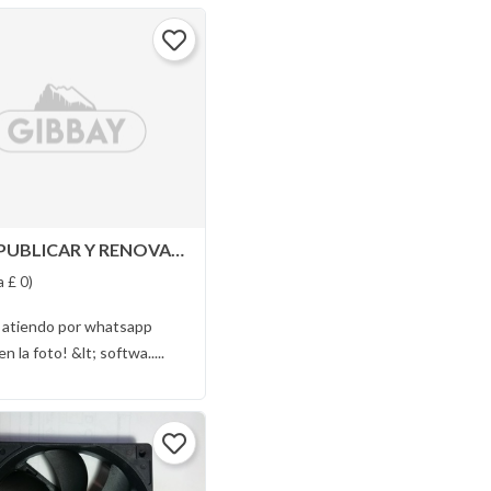
1CLG| PUBLICAR Y RENOVAR 100% AUTOMATICO
a £ 0)
 atiendo por whatsapp
 la foto! &lt; softwa.....