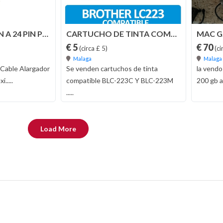
CABLE ATX 24 PIN A 24 PIN PC 30 CMS.
CARTUCHO DE TINTA COMPATIBLE BLC223 C/M
MAC G
€ 5
€ 70
(circa £ 5)
(ci
Malaga
Malaga
 Cable Alargador
Se venden cartuchos de tinta
la vendo
.....
compatible BLC-223C Y BLC-223M
200 gb ar
.....
Load More