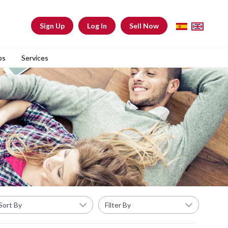
Sign Up
Log In
Sell Now
bs
Services