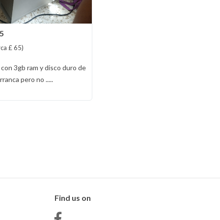
5
rca £ 65)
 con 3gb ram y disco duro de
ranca pero no .....
Find us on