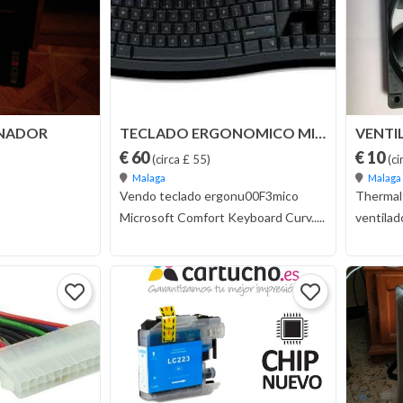
ENADOR
TECLADO ERGONOMICO MICROSOFT CURVE K3000
€ 60
€ 10
(circa £ 55)
(ci
Malaga
Malaga
Vendo teclado ergonu00F3mico
Thermalt
Microsoft Comfort Keyboard Curv.....
ventilado