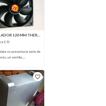
VENTILADOR 120 MM THERMALTAKE NUEVO
rca £ 9)
ake os presenta la serie de
res, un ventila.....