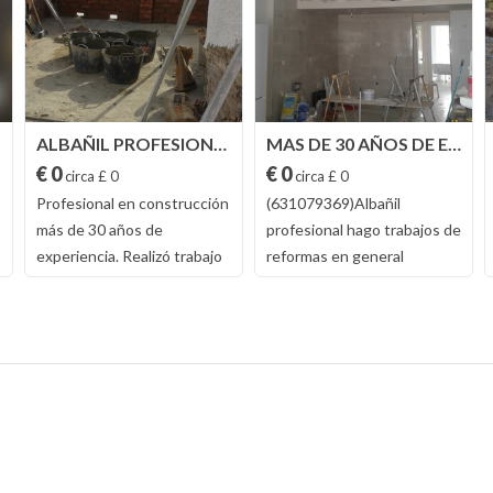
ALBAÑIL PROFESIONAL. 631079369KIKO
MAS DE 30 AÑOS DE EXPERIENCIA DEMOSTRABL
€ 0
€ 0
circa £ 0
circa £ 0
Profesional en construcción
(631079369)Albañil
más de 30 años de
profesional hago trabajos de
experiencia. Realizó trabajo
reformas en general
de reformas en general
alicatados insolados. lucir.
trabajos en muy buenas
tabiques. perlita. años o
condiciones y precios
paredes. pladur. pintura.
económicos. fotos de mis
muros de bloque. pegó telas
trabajos y mando fotos por
asfaltecas. colocó puertas
watssap. (631079369)kiko
ventanas rejas barandias.
carpintería de madera
colocó puertas patible y de