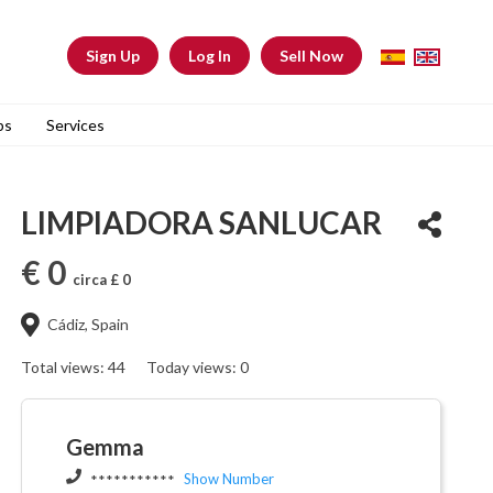
Sign Up
Log In
Sell Now
bs
Services
LIMPIADORA SANLUCAR
€ 0
circa £ 0
Cádiz, Spain
Total views: 44
Today views: 0
Gemma
Show Number
***********