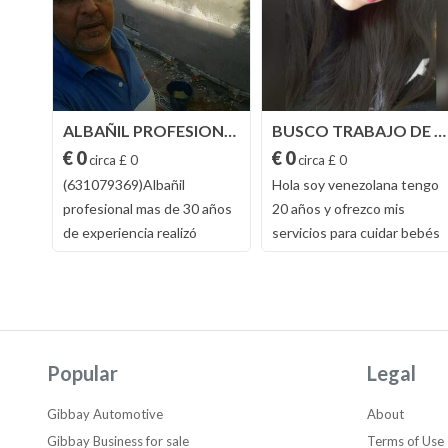
SERVICIO DOMÉSTICO - LIMPIADORA
ALBAÑIL PROFESIONAL30 AÑOS D EXPERIENCIA
BUSCO TRABAJO DE NIÑERA
€ 0
€ 0
circa £ 0
circa £ 0
os
(631079369)Albañil
Hola soy venezolana tengo
profesional mas de 30 años
20 años y ofrezco mis
e
de experiencia realizó
servicios para cuidar bebés
 a
trabajos de construcción y
o niños, tengo una hija
0.
reformas en general. Estoy
r
disponible y tengo mi peón.
fotos de mis trabajos en
realidad y mando mas fotos
Popular
Legal
por watssap tengo cursó de
6 y de 20 y 60. (alicatados
Gibbay Automotive
About
insolados. tabiques. muros
Gibbay Business for sale
Terms of Use