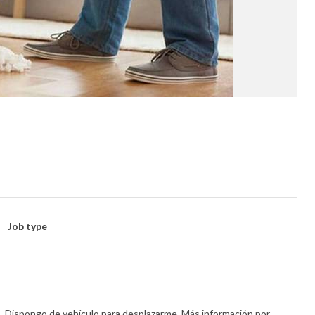
Job type
. . . Dispongo de vehículo para desplazarme. Más información por