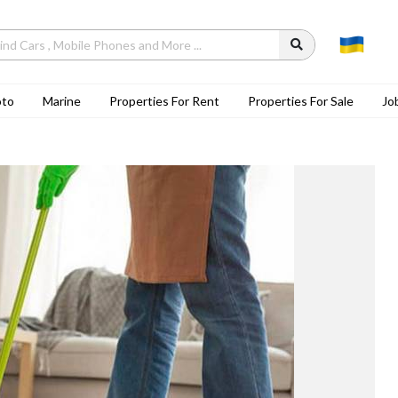
to
Marine
Properties For Rent
Properties For Sale
Jo