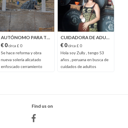
AUTÓNOMO PARA TU REFORMA
CUIDADORA DE ADULTOS FINES DE SEMANA
€ 0
€ 0
€ 0
circa £ 0
circa £ 0
Se hace reforma y obra
Hola soy Zully , tengo 53
Espe
nueva soleria alicatado
años , peruana en busca de
per
enfoscado cerramiento
cuidados de adultos
seri
tejados terraza limpia de
mayores o niños los fines de
impo
parcela y vallado
semana , soy una persona
ten
restauración de casa
muy responsable , sin cargas
ello
antigua y cortijo
familiares , solox favor
baña
alrededores del puerto
todo
Find us on
santamaria o san lucar de
cuid
barrameda , interesados
may
llamar o hablarme x wasap