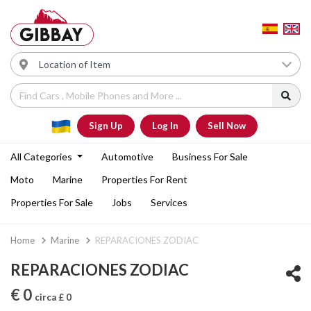
Sign Up
Log In
Sell Now
All Categories
Automotive
Business For Sale
Moto
Marine
Properties For Rent
Properties For Sale
Jobs
Services
Home
Marine
REPARACIONES ZODIAC
REPARACIONES ZODIAC
€ 0
circa £ 0