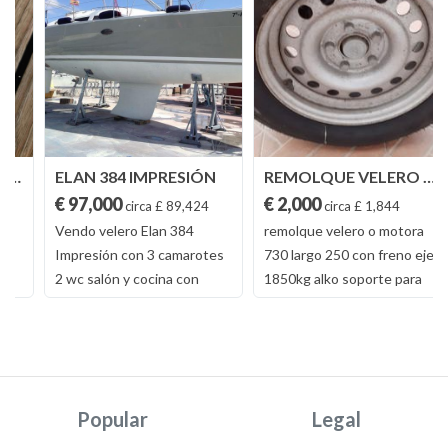
ELAN 384 IMPRESIÓN
REMOLQUE VELERO O MOTORA
€ 97,000
€ 2,000
circa £ 89,424
circa £ 1,844
Vendo velero Elan 384
remolque velero o motora
Impresión con 3 camarotes
730 largo 250 con freno eje
2 wc salón y cocina con
1850kg alko soporte para
horno y nevera. Motor Volvo
velero o motora ruedas 5
de 45HP cubierta de tecla
tornillod chasis 4 milimetro
mayor y Génova enrollable,
galvanizado inmercion año
GPS , plotter , radar , piloto
2019 fabrica alemania
automático , equipo de
homologado españa
Popular
Legal
viento, AIS, 3 tanques de
matricula del coche no pasa
agua con 500 litros total
itv no nesecita seguro .