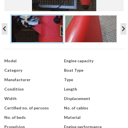
Model
Engine capacity
Category
Boat Type
Manufacturer
Type
Condition
Length
Width
Displacement
Certified no. of persons
No. of cabins
No. of beds
Material
Propulsion
Engine performance