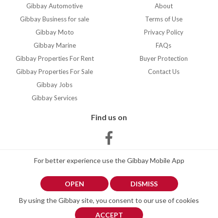
Gibbay Automotive
About
gasoil 200 litros etc
Color Gris
Gibbay Business for sale
Terms of Use
Comprado nuevo y con
Gibbay Moto
Privacy Policy
todos los impuestos
Gibbay Marine
FAQs
pagados. Barco en
impecable estado impoluto.
Gibbay Properties For Rent
Buyer Protection
El barco tiene en extra 60.
Gibbay Properties For Sale
Contact Us
000 y me costó 285. 000
Gibbay Jobs
con impuestos Recién
Gibbay Services
varado antifouling ánodos
revisión total.
Find us on
MásInformación por
teléfono no mail. Gracias ...
Leer más
For better experience use the Gibbay Mobile App
OPEN
DISMISS
By using the Gibbay site, you consent to our use of cookies
© 2026 Gibbay. All Rights Reserved
ACCEPT